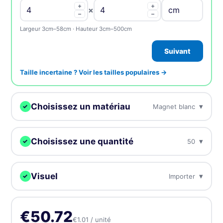
+
+
×
−
−
Largeur 3cm–58cm · Hauteur 3cm–500cm
Suivant
Taille incertaine ? Voir les tailles populaires →
Choisissez un matériau
▾
Magnet blanc
✓
Nous imprimerons votre design sur ce support.
Choisissez une quantité
▾
50
✓
Magnet blanc
MEILLEURE VENTE
Les aimants standard les plus vendus
Plus la quantité est grande, plus le prix unitaire baisse. Prix TTC.
Visuel
▾
Importer
✓
50
€50.72
€1.01 / unité
Aimant holographique
Importez, créez en ligne ou envoyez plus tard — chaque
L'effet irisé arc-en-ciel donne des couleurs
métalliques
commande reçoit une épreuve gratuite.
100
€55.50
€0.56 / unité
-45%
€50.72
€1.01 / unité