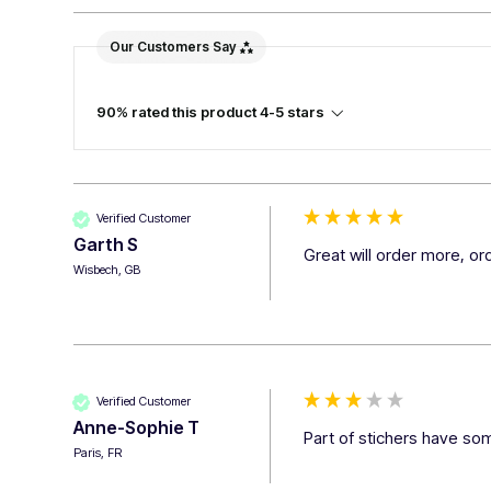
Our Customers Say
90% rated this product 4-5 stars
Verified Customer
Garth S
Great will order more, o
Wisbech, GB
Verified Customer
Anne-Sophie T
Part of stichers have som
Paris, FR