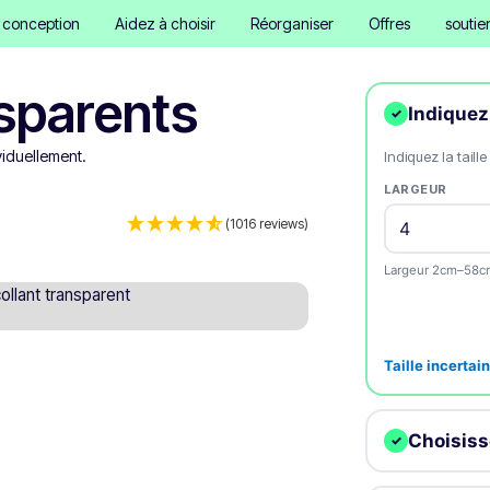
e conception
Aidez à choisir
Réorganiser
Offres
soutie
nsparents
Indiquez 
✓
viduellement.
Indiquez la taille
LARGEUR
(1016 reviews)
Largeur 2cm–58c
Taille incertain
Choisiss
✓
Nous découpons v