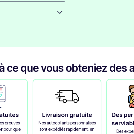
ésif de résistance moyenne, de
e résidus de colle lorsque vous
 revêtement brillant transparent
nts un aspect brillant.
 ce que vous obteniez des a
atuites
Livraison gratuite
Des pe
serviab
es preuves
Nos autocollants personnalisés
er
pour que
sont expédiés rapidement, en
Des exper