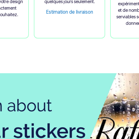
votre design
quelques jours seulement.
expériment
actement
et de nom
Estimation de livraison
ouhaitez.
serviables s
donner