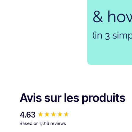
Avis sur les produits
New content loaded
4.63
Based on 1,016 reviews