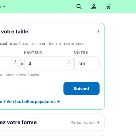
🛒
n
votre taille
▾
 souhaitée. Nous l'ajusterons lors de la validation.
HAUTEUR
UNITÉS
+
+
×
−
−
m · Hauteur 2cm–500cm
Suivant
e ? Voir les tailles populaires →
ez votre forme
▾
Personnalisé
os stickers à la forme de votre choix.