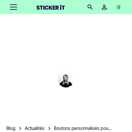
🛒
Boutons personnalisés
pour commande
groupée
Cindy Hügel
•
August 16, 2025
3 minutes
Blog
Actualités
Boutons personnalisés pour commande groupée