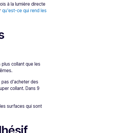
is à la lumière directe
ur
qu'est-ce qui rend les
s
 plus collant que les
trêmes.
s pas d'acheter des
uper collant. Dans 9
des surfaces qui sont
dhésif