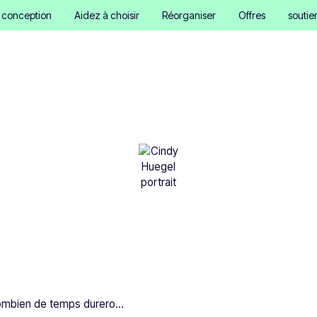
e conception
Aidez à choisir
Réorganiser
Offres
soutie
bien de temps dureront
utocollants et étiquettes
Cindy Hügel
•
September 17, 2025
5 minutes
Combien de temps dureront mes autocollants et étiquettes ?