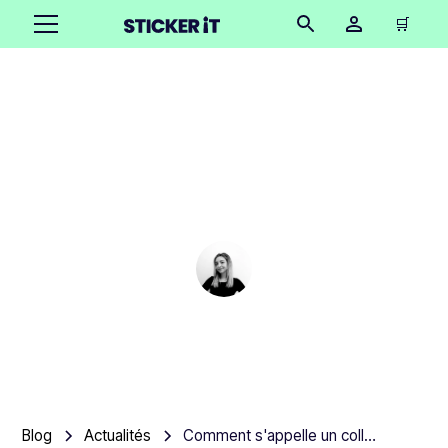
🛒
Comment s'appelle un
collectionneur d'aimants
pour réfrigérateur ?
Cindy Hügel
•
September 16, 2025
4 minutes
Blog
Actualités
Comment s'appelle un collectionneur d'aimants pour réfrigérateur ?