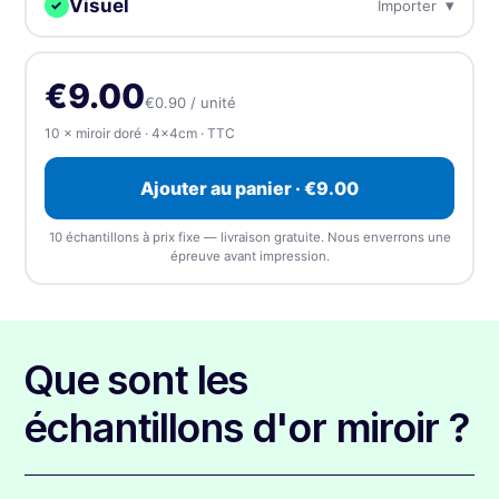
Visuel
▾
Importer
✓
Individuel
Draps
Autocollants découpés
Sur des feuilles pour un
Importez, créez en ligne ou envoyez plus tard — chaque
individuellement (simples)
pelage et une application
rapides
commande reçoit une épreuve gratuite.
Rectangulaire
Arrondi
Carré
€9.00
€0.90 / unité
⏰ Envoyer plus
⬆️ Importer
10 × miroir doré · 4×4cm · TTC
tard
Ajouter au panier · €9.00
Importer le visuel
—
nous acceptons tout type de
fichier, à toute taille
(1 visuel). Nous enverrons une
10 échantillons à prix fixe — livraison gratuite. Nous enverrons une
épreuve gratuite avant impression.
épreuve avant impression.
📎 Choisir un fichier
Que sont les
échantillons d'or miroir ?