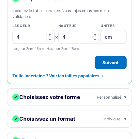
Indiquez la taille souhaitée. Nous l'ajusterons lors de la
validation.
LARGEUR
HAUTEUR
UNITÉS
+
+
×
−
−
Largeur 2cm–15cm · Hauteur 2cm–15cm
Suivant
Taille incertaine ? Voir les tailles populaires →
Choisissez votre forme
▾
Personnalisé
✓
Nous découpons vos samples à la forme de votre choix.
Choisissez un format
▾
Individuel
✓
Choisissez comment recevoir vos samples.
Personnalisé
Cercle
Ovale