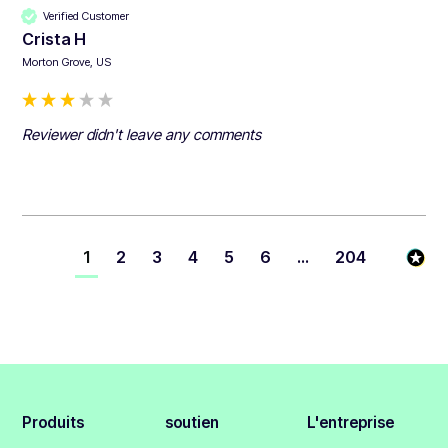
Verified Customer
Crista H
Morton Grove, US
Reviewer didn't leave any comments
1
2
3
4
5
6
...
204
Produits
soutien
L'entreprise