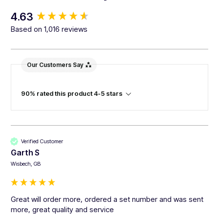
New content loaded
4.63
Based on 1,016 reviews
Our Customers Say
90% rated this product 4-5 stars
Verified Customer
Garth S
Wisbech, GB
Great will order more, ordered a set number and was sent 
more, great quality and service 