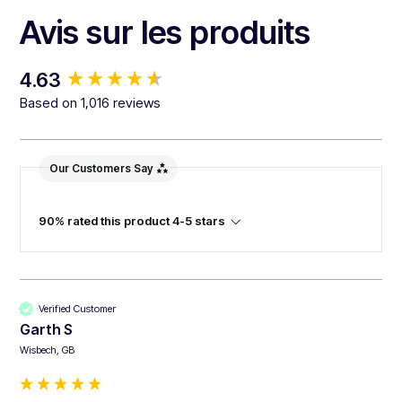
Avis sur les produits
New content loaded
4.63
Based on 1,016 reviews
Our Customers Say
90% rated this product 4-5 stars
Verified Customer
Garth S
Wisbech, GB