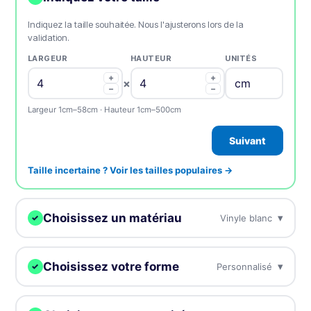
Indiquez la taille souhaitée. Nous l'ajusterons lors de la
validation.
LARGEUR
HAUTEUR
UNITÉS
+
+
×
−
−
Largeur 1cm–58cm · Hauteur 1cm–500cm
Suivant
Taille incertaine ? Voir les tailles populaires →
Choisissez un matériau
▾
Vinyle blanc
✓
Nous imprimerons votre design sur ce support.
Choisissez votre forme
▾
Personnalisé
✓
Vinyle blanc
Notre matière plastique blanche la
MEILLEURE VENTE
Nous découpons vos labels à la forme de votre choix.
plus populaire