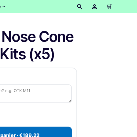
🛒
n
 Nose Cone
Kits (x5)
 panier · €189.22