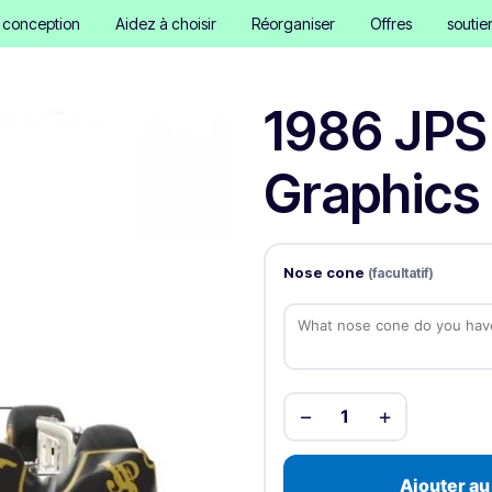
e conception
Aidez à choisir
Réorganiser
Offres
soutie
1986 JPS
Graphics 
Nose cone
(facultatif)
−
+
1
Ajouter au