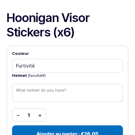
Hoonigan Visor
Stickers (x6)
Couleur
Helmet
(facultatif)
−
+
1
Ajouter au panier · €26.05