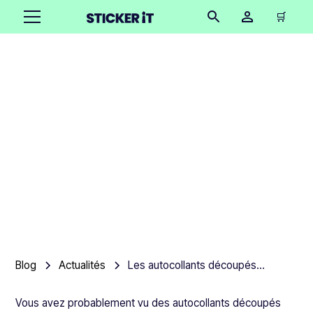
🛒
Les autocollants
découpés sont-ils
imperméables ?
Product team
•
December 13, 2025
6 minutes
Blog
Actualités
Les autocollants découpés sont-ils imperméables ?
Vous avez probablement vu des autocollants découpés