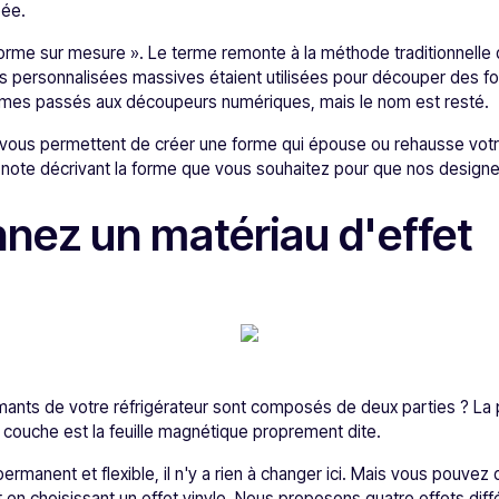
pée.
forme sur mesure ». Le terme remonte à la méthode traditionnelle
es personnalisées massives étaient utilisées pour découper des f
mmes passés aux découpeurs numériques, mais le nom est resté.
vous permettent de créer une forme qui épouse ou rehausse vot
 note décrivant la forme que vous souhaitez pour que nos designe
nnez un matériau d'effet
mants de votre réfrigérateur sont composés de deux parties ? La p
 couche est la feuille magnétique proprement dite.
ermanent et flexible, il n'y a rien à changer ici. Mais vous pouvez
 en choisissant un effet vinyle. Nous proposons quatre effets diff