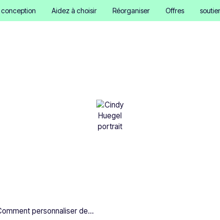
e conception
Aidez à choisir
Réorganiser
Offres
soutie
 personnaliser des aima
réfrigérateur
Cindy Hügel
•
September 18, 2025
4 minutes
Comment personnaliser des aimants pour réfrigérateur