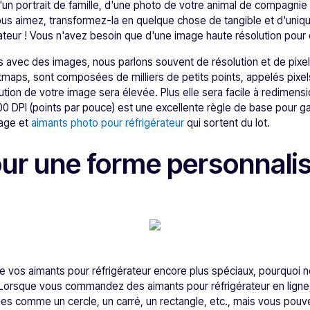
 d'un portrait de famille, d'une photo de votre animal de compagni
us aimez, transformez-la en quelque chose de tangible et d'uniq
érateur ! Vous n'avez besoin que d'une image haute résolution po
s avec des images, nous parlons souvent de résolution et de pixe
aps, sont composées de milliers de petits points, appelés pixels.
ution de votre image sera élevée. Plus elle sera facile à redimensi
0 DPI (points par pouce) est une excellente règle de base pour g
mage et
aimants photo pour réfrigérateur
qui sortent du lot.
ur une forme personnali
e vos aimants pour réfrigérateur encore plus spéciaux, pourquoi 
Lorsque vous commandez des aimants pour réfrigérateur en ligne
lles comme un cercle, un carré, un rectangle, etc., mais vous pou