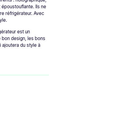
 époustouflante. Ils ne
re réfrigérateur. Avec
yle.
gérateur est un
e bon design, les bons
 ajoutera du style à