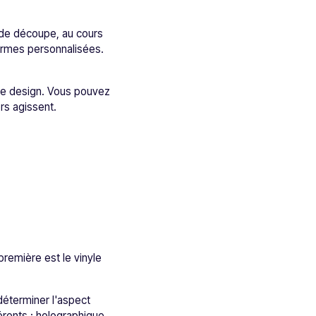
 de découpe, au cours
ormes personnalisées.
re design. Vous pouvez
rs agissent.
remière est le vinyle
 déterminer l'aspect
érents : holographique,