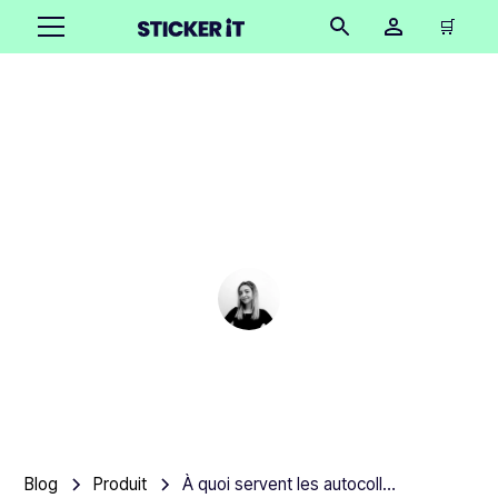
🛒
À quoi servent les
autocollants
holographiques ?
Cindy Hügel
•
December 11, 2025
3 minutes
Blog
Produit
À quoi servent les autocollants holographiques ?