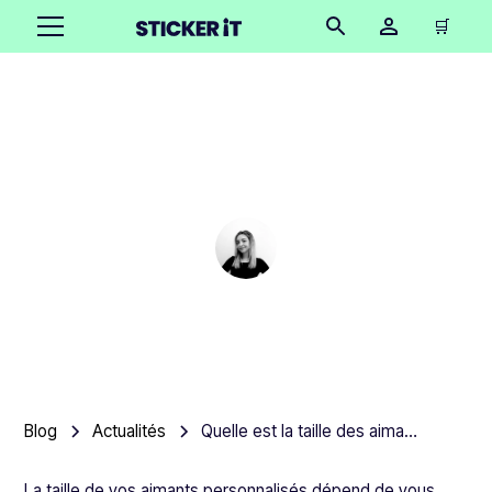
🛒
Quelle est la taille des
aimants personnalisés ?
Cindy Hügel
•
October 16, 2025
3 minutes
Blog
Actualités
Quelle est la taille des aimants personnalisés ?
La taille de vos aimants personnalisés dépend de vous.