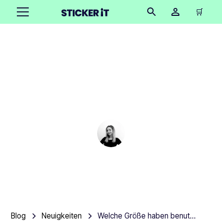
🛒
Welche Größe haben
benutzerdefinierte
Magnete?
Cindy Hügel
•
October 16, 2025
3 Minuten
Blog
Neuigkeiten
Welche Größe haben benutzerdefinierte Magnete?