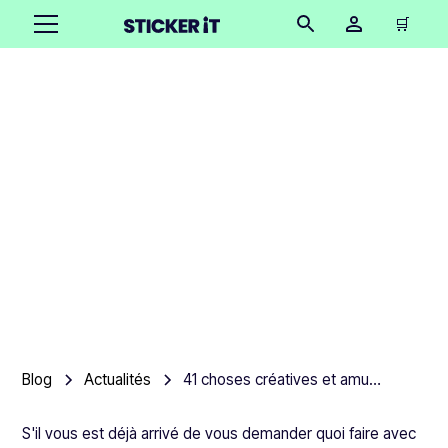
🛒
41 choses créatives et
amusantes à faire avec
des autocollants
Product team
•
August 16, 2025
5 minutes
Blog
Actualités
41 choses créatives et amusantes à faire avec des autocollants
S'il vous est déjà arrivé de vous demander quoi faire avec