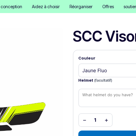
e conception
Aidez à choisir
Réorganiser
Offres
soutie
SCC Visor
Couleur
Helmet
(facultatif)
−
+
1