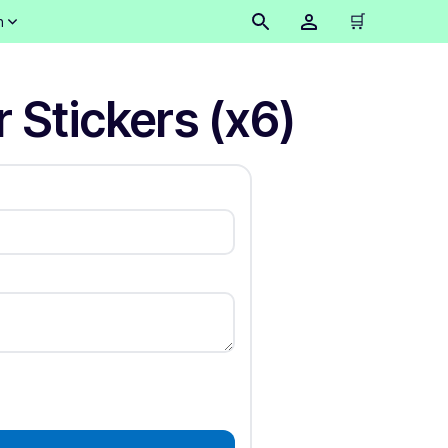
🛒
n
 Stickers (x6)