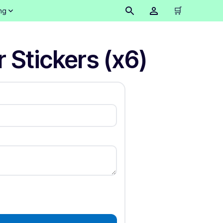
🛒
ng
 Stickers (x6)