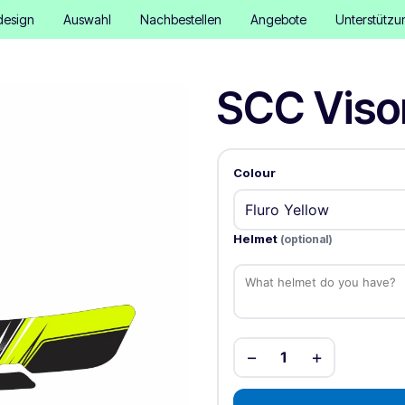
design
Auswahl
Nachbestellen
Angebote
Unterstützu
SCC Visor
Colour
Helmet
(optional)
−
+
1