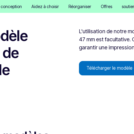
e conception
Aidez à choisir
Réorganiser
Offres
soutie
odèle
L'utilisation de notre 
47 mm est facultative. 
 de
garantir une impression 
le
Télécharger le modèle 