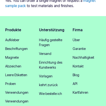
Yes. You can order a single magnet or request a
magnet
sample pack
to test materials and finishes.
Produkte
Unterstützung
Firma
Aufkleber
Häufig gestellte
Über
Fragen
Beschriftungen
Garantie
Versand
Magnete
Nachhaltigkeit
Einrichtung des
Abzeichen
Kontakt
Kunstwerks
Leere Etiketten
Blog
Vorlagen
Proben
API
kehrt zurück
Verwendungen
Kartfahren
Wie bestelle ich
Verwendungen