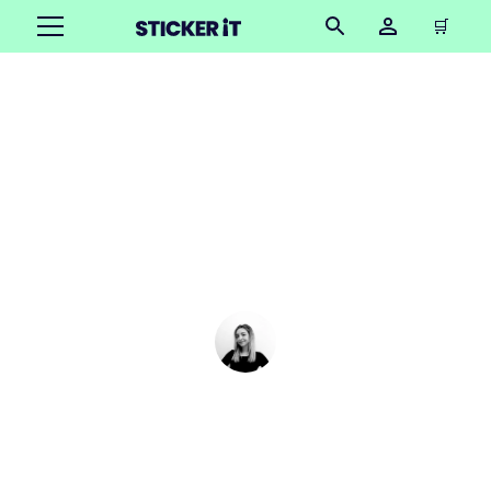
🛒
Comment décorer une
coque de téléphone
avec des autocollants
transparents
Cindy Hügel
•
December 12, 2025
3 minutes