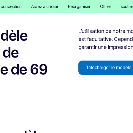
e conception
Aidez à choisir
Réorganiser
Offres
soutie
odèle
L’utilisation de notre 
est facultative. Cependa
 de
garantir une impression 
ire de 69
Télécharger le modèle 