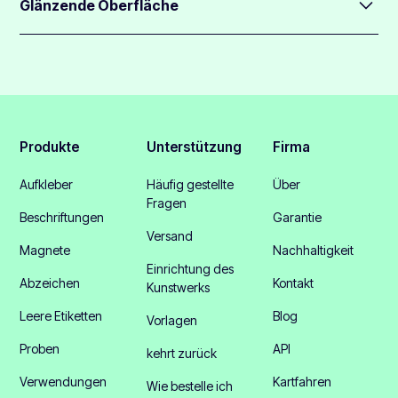
Klebstoff versehen, sodass sie auf den meisten
Glänzende Oberfläche
geeignet sind.
Oberflächen haften.
Diese fluoreszierenden orangefarbenen Etiketten haben
Sie hinterlassen auch nicht viele Kleberückstände, wenn sie
eine glänzende Oberfläche
sich ablösen.
Produkte
Unterstützung
Firma
Aufkleber
Häufig gestellte
Über
Fragen
Beschriftungen
Garantie
Versand
Magnete
Nachhaltigkeit
Einrichtung des
Abzeichen
Kontakt
Kunstwerks
Leere Etiketten
Blog
Vorlagen
Proben
API
kehrt zurück
Verwendungen
Kartfahren
Wie bestelle ich