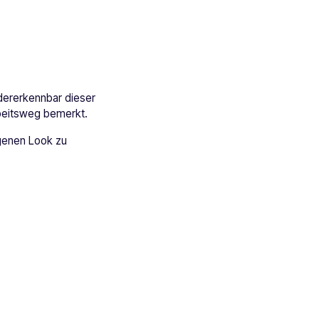
edererkennbar dieser
rbeitsweg bemerkt.
igenen Look zu