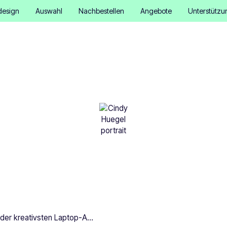
design
Auswahl
Nachbestellen
Angebote
Unterstützu
eativsten Laptop-Aufkleber
je gesehen haben
Cindy Hügel
•
September 17, 2025
5 Minuten
7 der kreativsten Laptop-Aufkleber, die wir je gesehen haben