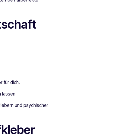
tschaft
 für dich.
n lassen.
klebern und psychischer
fkleber