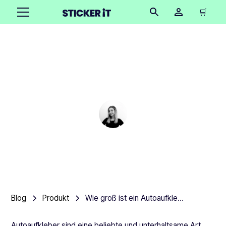
🛒
Wie groß ist ein
Autoaufkleber?
Cindy Hügel
•
September 18, 2025
3 Minuten
Blog
Produkt
Wie groß ist ein Autoaufkleber?
Autoaufkleber sind eine beliebte und unterhaltsame Art,