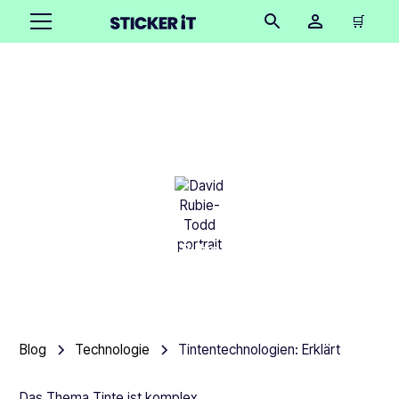
🛒
Tintentechnologien:
Erklärt
David Rubie-Todd
•
September 16, 2025
19 Minuten
Blog
Technologie
Tintentechnologien: Erklärt
Das Thema Tinte ist komplex.