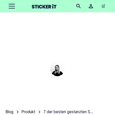
🛒
7 der besten gestanzten
Sticker und wie sie
gedruckt werden
Cindy Hügel
•
September 18, 2025
6 Minuten
Blog
Produkt
7 der besten gestanzten Sticker und wie sie gedruckt werden