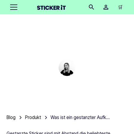
🛒
Was ist ein gestanzter
Aufkleber?
Cindy Hügel
•
October 16, 2025
9 Minuten
Blog
Produkt
Was ist ein gestanzter Aufkleber?
Gestanzte Sticker sind mit Abstand die beliebteste