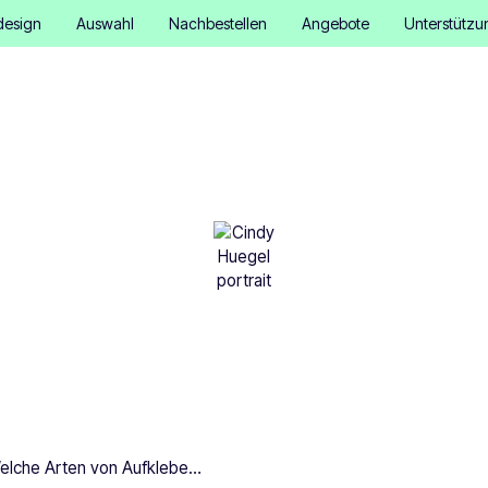
design
Auswahl
Nachbestellen
Angebote
Unterstützu
Arten von Aufklebern eig
am besten für Laptops?
Cindy Hügel
•
December 10, 2025
4 Minuten
Welche Arten von Aufklebern eignen sich am besten für Laptops?