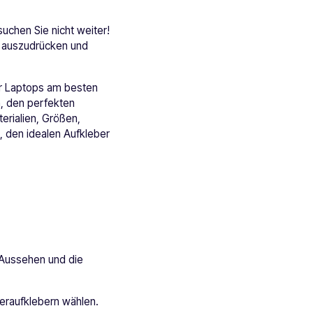
uchen Sie nicht weiter!
ch auszudrücken und
ür Laptops am besten
n, den perfekten
erialien, Größen,
, den idealen Aufkleber
-
s Aussehen und die
ieraufklebern wählen.