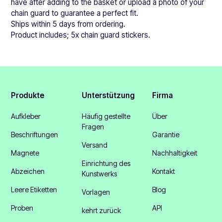
have after adding to the basket or upload a photo of your
chain guard to guarantee a perfect fit.
Ships within 5 days from ordering.
Product includes; 5x chain guard stickers.
Produkte
Unterstützung
Firma
Aufkleber
Häufig gestellte
Über
Fragen
Beschriftungen
Garantie
Versand
Magnete
Nachhaltigkeit
Einrichtung des
Abzeichen
Kontakt
Kunstwerks
Leere Etiketten
Blog
Vorlagen
Proben
API
kehrt zurück