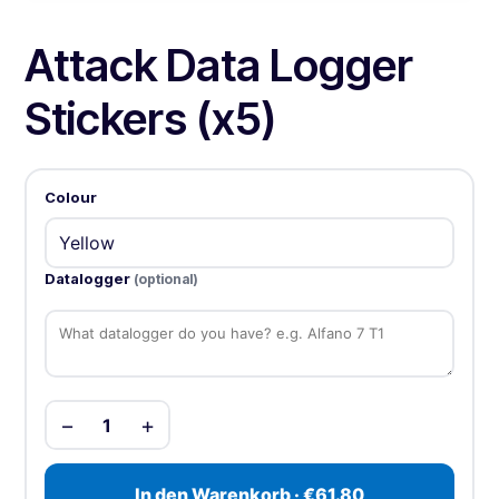
Attack Data Logger
Stickers (x5)
Colour
Datalogger
(optional)
−
+
1
In den Warenkorb · €61.80