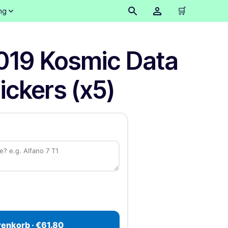
🛒
ng
2019 Kosmic Data
ickers (x5)
renkorb · €61.80