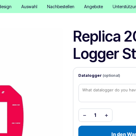
design
Auswahl
Nachbestellen
Angebote
Unterstützu
Replica 
Logger St
Datalogger
(optional)
−
+
1
In den Wa