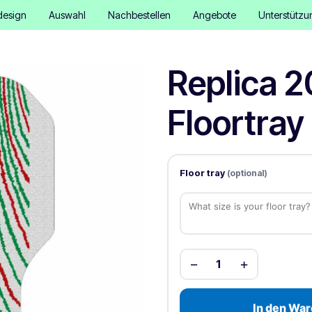
design
Auswahl
Nachbestellen
Angebote
Unterstützu
Replica 2
Floortray 
Floor tray
(optional)
−
+
1
In den War