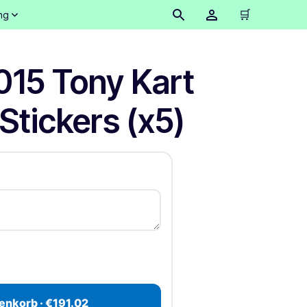
🛒
ng
015 Tony Kart
Stickers (x5)
enkorb · €191.02