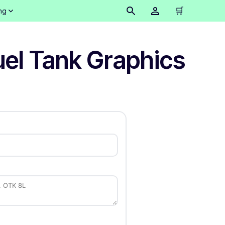
🛒
ng
el Tank Graphics