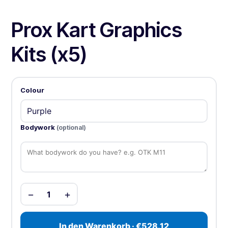
Prox Kart Graphics
Kits (x5)
Colour
Bodywork
(optional)
−
+
1
In den Warenkorb · €528.12