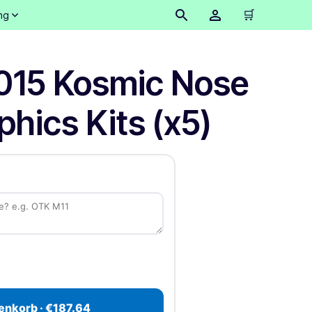
🛒
ng
2015 Kosmic Nose
hics Kits (x5)
enkorb · €187.64