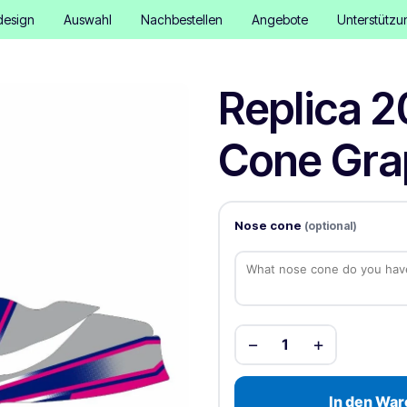
design
Auswahl
Nachbestellen
Angebote
Unterstützu
Replica 
Cone Grap
Nose cone
(optional)
−
+
1
In den War