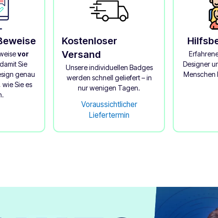
 Beweise
Kostenloser
Hilfsb
Versand
eweise
vor
Erfahren
damit Sie
Designer un
Unsere individuellen Badges
Design genau
Menschen b
werden schnell geliefert – in
 wie Sie es
nur wenigen Tagen.
n.
Voraussichtlicher
Liefertermin