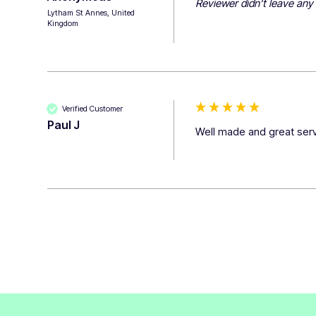
Reviewer didn't leave an
Lytham St Annes, United
Kingdom
Verified Customer
Paul J
Well made and great serv