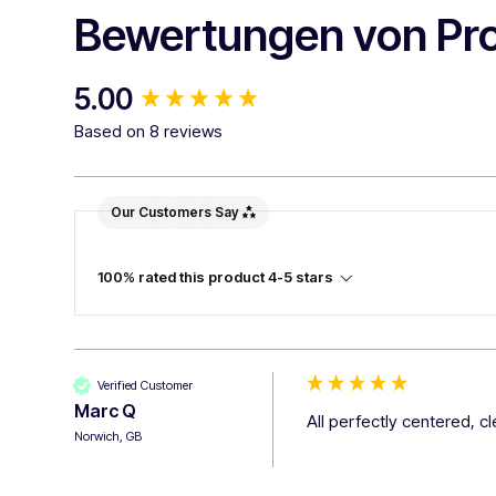
Bewertungen von Pr
New content loaded
5.00
Based on 8 reviews
Our Customers Say
100% rated this product 4-5 stars
Verified Customer
Marc Q
All perfectly centered, c
Norwich, GB