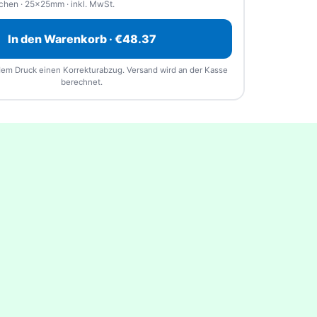
ichen · 25×25mm · inkl. MwSt.
€170.79
/ Stück
-65%
hochladen
—
wir akzeptieren jedes Dateiformat
In den Warenkorb · €48.37
€240.00
4 / Stück
-75%
ße
(bis zu 5 Dateien). Vor dem Druck senden wir
losen Korrekturabzug.
dem Druck einen Korrekturabzug. Versand wird an der Kasse
berechnet.
€493.00
20 / Stück
-80%
📎 Datei wählen
€902.00
18 / Stück
-81%
€1,719.00
.17 / Stück
-82%
Übernehmen