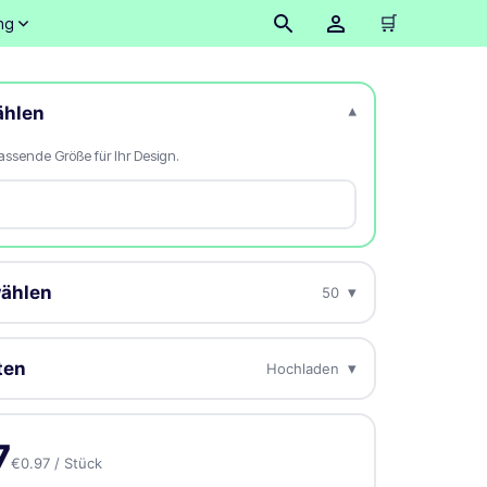
🛒
ng
ählen
▾
assende Größe für Ihr Design.
ählen
▾
50
pro Stück. Preise inkl. MwSt.
ten
▾
Hochladen
€48.37
Stück
e gestalten oder später senden — jede Bestellung erhält
n Korrekturabzug.
€64.41
/ Stück
-33%
7
€0.97 / Stück
en
⏰ Später senden