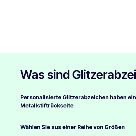
Was sind Glitzerabze
Personalisierte Glitzerabzeichen haben ei
Metallstiftrückseite
Unsere Glitzerabzeichen haben eine hochwertige Metallr
sodass Sie sie an Stoffen aller Art befestigen können,
Wählen Sie aus einer Reihe von Größen
hinterlassen.