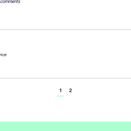
y comments
ice 
1
2