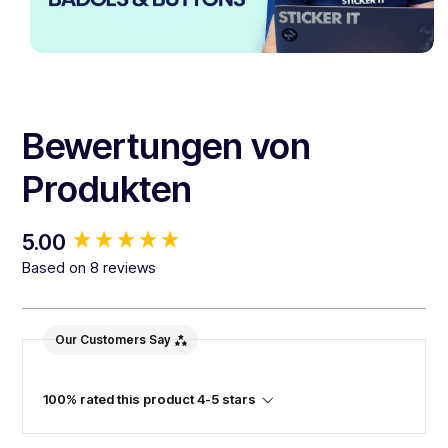
Bewertungen von
Produkten
New content loaded
5.00
Based on 8 reviews
Our Customers Say
100% rated this product 4-5 stars