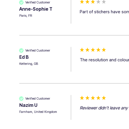
Verified Customer
Anne-Sophie T
Part of stichers have som
Paris, FR
Verified Customer
Ed B
The resolution and colour
Kettering, GB
Verified Customer
Nazim U
Reviewer didn't leave an
Farnham, United Kingdom