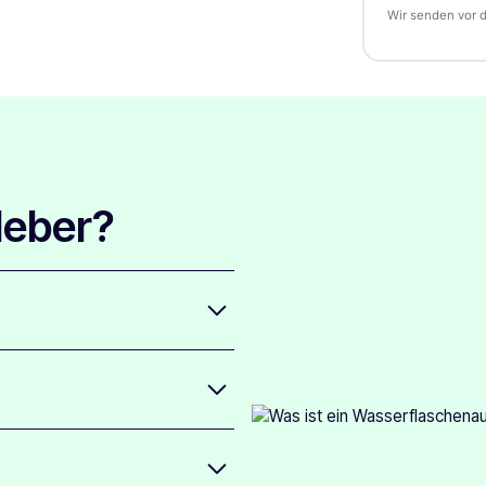
einen kosten
Wir senden vor 
5,000
€0.
10,000
€0
leber?
 Wasser und Verblassen im
eien geeignet und
ge Form rund um Ihr Design