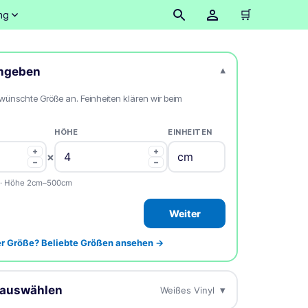
🛒
ng
ingeben
▾
wünschte Größe an. Feinheiten klären wir beim
HÖHE
EINHEITEN
+
+
×
−
−
 · Höhe 2cm–500cm
Weiter
er Größe? Beliebte Größen ansehen →
 auswählen
▾
Weißes Vinyl