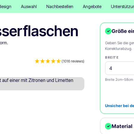
design
Auswahl
Nachbestellen
Angebote
Unterstützu
sserflaschen
Größe e
✓
Form.
Geben Sie die ge
Korrekturabzug.
BREITE
(1016 reviews)
Breite 2cm–58cm
Unsicher bei d
Material
✓