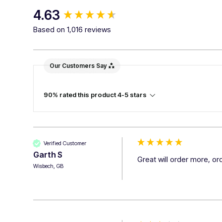
New content loaded
4.63
Based on 1,016 reviews
Our Customers Say
90% rated this product 4-5 stars
Verified Customer
Garth S
Great will order more, o
Wisbech, GB