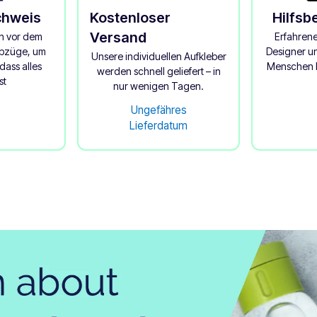
chweis
Kostenloser
Hilfsb
Versand
n vor dem
Erfahren
abzüge, um
Designer un
Unsere individuellen Aufkleber
dass alles
Menschen b
werden schnell geliefert – in
st
nur wenigen Tagen.
Ungefähres
Lieferdatum