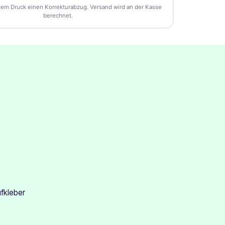
losen Korrekturabzug.
dem Druck einen Korrekturabzug. Versand wird an der Kasse
berechnet.
€376.00
08 / Stück
-90%
📎 Datei wählen
€624.00
.06 / Stück
-92%
Übernehmen