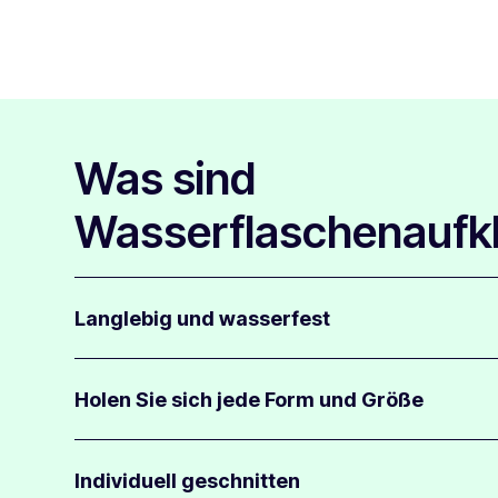
Was sind
Wasserflaschenaufk
Langlebig und wasserfest
Wasserflaschenaufkleber sind resistent gegen Kratzer,
Sonnenlicht.
Holen Sie sich jede Form und Größe
Alle Materialien sind laminiert und für den Einsatz im Fr
spülmaschinenfest.
Wasserflaschenaufkleber werden digital in jede beliebi
zugeschnitten.
Individuell geschnitten