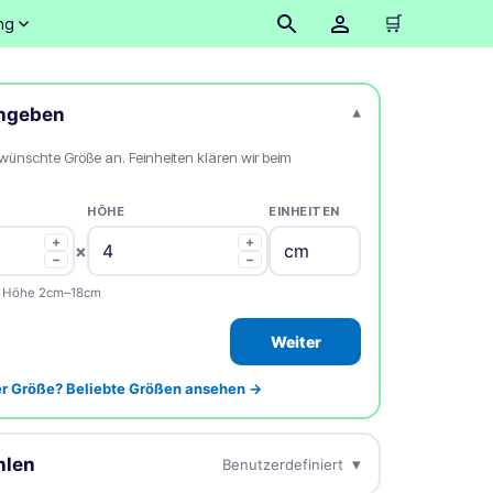
🛒
ng
ingeben
▾
wünschte Größe an. Feinheiten klären wir beim
HÖHE
EINHEITEN
+
+
×
−
−
 · Höhe 2cm–18cm
Weiter
er Größe? Beliebte Größen ansehen →
hlen
▾
Benutzerdefiniert