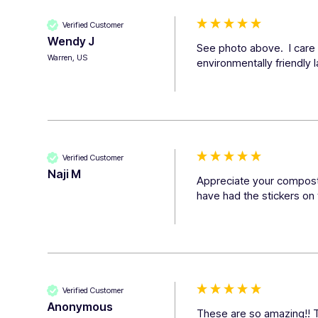
Verified Customer
Wendy J
See photo above.  I care 
Warren, US
environmentally friendly 
Verified Customer
Naji M
Appreciate your compostab
have had the stickers on 
Verified Customer
Anonymous
These are so amazing!! Th