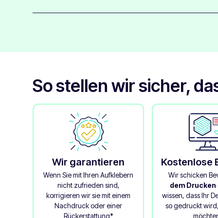
halten, sodass Sie 10 Stück zu einem günstigen Preis er
Diese umweltfreundlichen weißen Muster haben eine gl
durch das kompostierbare Laminat verliehen wird, das
Schutz auftragen.
So stellen wir sicher, d
Wir garantieren
Kostenlose
Wenn Sie mit Ihren Aufklebern
Wir schicken B
nicht zufrieden sind,
dem Drucken
korrigieren wir sie mit einem
wissen, dass Ihr 
Nachdruck oder einer
so gedruckt wird,
Rückerstattung*
möchte