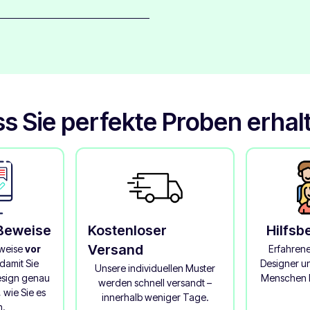
halten.
änzende Oberfläche, die ihnen
 wir nach dem Drucken zum
ass Sie perfekte Proben erhal
 Beweise
Kostenloser
Hilfsb
Versand
eweise
vor
Erfahren
damit Sie
Designer un
Unsere individuellen Muster
Design genau
Menschen b
werden schnell versandt –
 wie Sie es
innerhalb weniger Tage.
n.