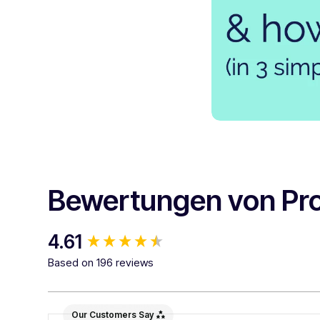
Bewertungen von Pr
New content loaded
4.61
Based on 196 reviews
Our Customers Say