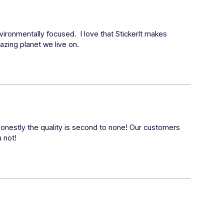
ronmentally focused.  I love that StickerIt makes 
mazing planet we live on.
Honestly the quality is second to none! Our customers 
u not!