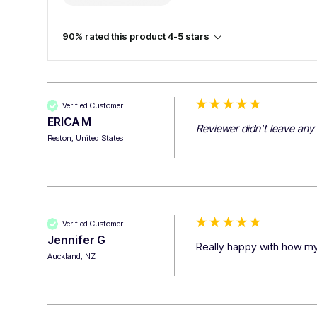
90% rated this product 4-5 stars
Verified Customer
ERICA M
Reviewer didn't leave an
Reston, United States
Verified Customer
Jennifer G
Really happy with how my
Auckland, NZ