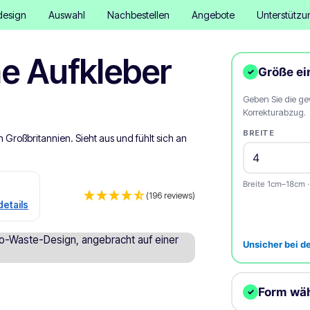
design
Auswahl
Nachbestellen
Angebote
Unterstützu
e Aufkleber
Größe e
✓
Geben Sie die ge
Korrekturabzug.
BREITE
 Großbritannien. Sieht aus und fühlt sich an
Breite 1cm–18cm
(196 reviews)
details
Unsicher bei d
Form wä
✓