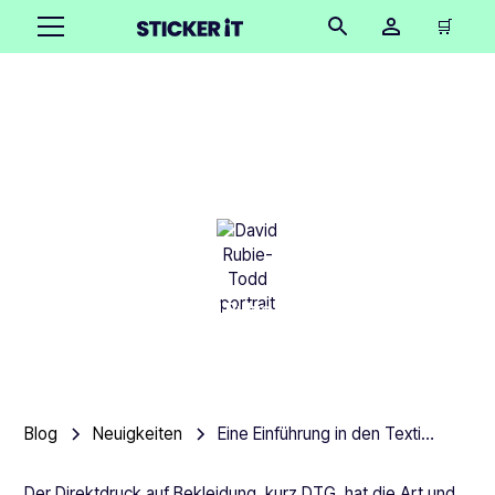
🛒
Eine Einführung in den
Textildirektdruck
David Rubie-Todd
•
September 16, 2025
13 Minuten
Blog
Neuigkeiten
Eine Einführung in den Textildirektdruck
Der Direktdruck auf Bekleidung, kurz DTG, hat die Art und