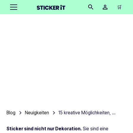
🛒
15 kreative
Möglichkeiten, Sticker
anzuzeigen
Product team
•
August 16, 2025
4 Minuten
Blog
Neuigkeiten
15 kreative Möglichkeiten, Sticker anzuzeigen
Sticker sind nicht nur Dekoration.
Sie sind eine