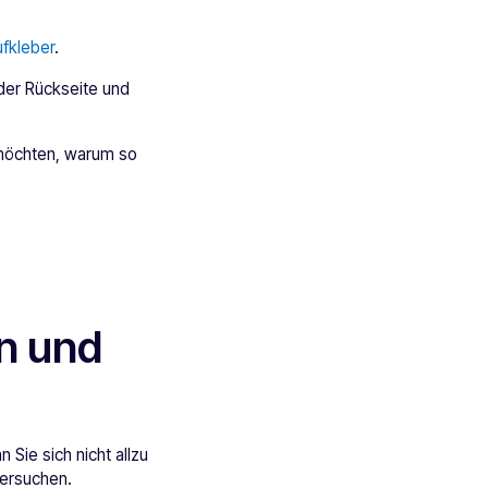
fkleber
.
nder Rückseite und
 möchten, warum so
n und
 Sie sich nicht allzu
tersuchen.