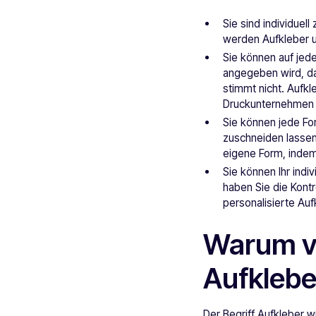
Sie sind individuel
werden Aufkleber un
Sie können auf jed
angegeben wird, da
stimmt nicht. Aufk
Druckunternehmen a
Sie können jede Fo
zuschneiden lassen
eigene Form, indem
Sie können Ihr indi
haben Sie die Kont
personalisierte Auf
Warum ve
Aufklebe
Der Begriff Aufkleber 