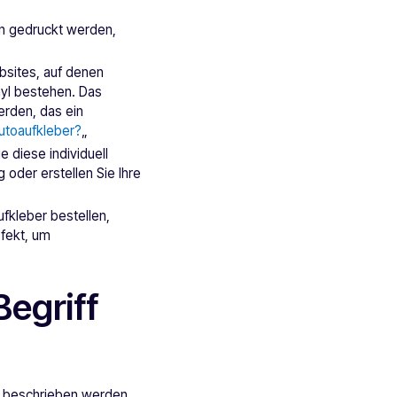
en gedruckt werden,
bsites, auf denen
yl bestehen. Das
erden, das ein
utoaufkleber?
„
 diese individuell
oder erstellen Sie Ihre
ufkleber bestellen,
rfekt, um
egriff
r beschrieben werden.