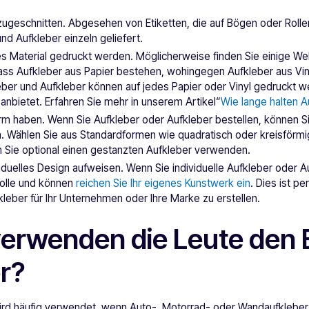
l zugeschnitten. Abgesehen von Etiketten, die auf Bögen oder Roll
d Aufkleber einzeln geliefert.
es Material gedruckt werden. Möglicherweise finden Sie einige We
ss Aufkleber aus Papier bestehen, wohingegen Aufkleber aus Vin
leber und Aufkleber können auf jedes Papier oder Vinyl gedruckt w
nbietet. Erfahren Sie mehr in unserem Artikel“
Wie lange halten A
rm haben. Wenn Sie Aufkleber oder Aufkleber bestellen, können Sie
. Wählen Sie aus Standardformen wie quadratisch oder kreisförmig 
 Sie optional einen gestanzten Aufkleber verwenden.
viduelles Design aufweisen. Wenn Sie individuelle Aufkleber oder A
rolle und können
reichen Sie Ihr eigenes Kunstwerk ein
. Dies ist pe
kleber für Ihr Unternehmen oder Ihre Marke zu erstellen.
rwenden die Leute den B
r?
wird häufig verwendet, wenn Auto-, Motorrad- oder Wandaufklebe