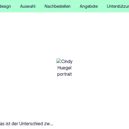
design
Auswahl
Nachbestellen
Angebote
Unterstützu
ist der Unterschied zwi
ufklebern und Autoaufkl
Cindy Hügel
•
December 9, 2025
3 Minuten
Was ist der Unterschied zwischen Autoaufklebern und Autoaufklebern?