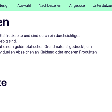
design
Auswahl
Nachbestellen
Angebote
Unterstützu
en
hlrückseite und sind durch ein durchsichtiges
ebig sind.
uf einem goldmetallischen Grundmaterial gedruckt, um
dividuellen Abzeichen an Kleidung oder anderen Produkten
te