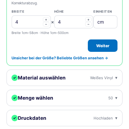
Korrekturabzug.
BREITE
HÖHE
EINHEITEN
+
+
×
−
−
Breite 1cm–58cm · Höhe 1cm–500cm
Weiter
Unsicher bei der Größe? Beliebte Größen ansehen →
Material auswählen
▾
Weißes Vinyl
✓
Darauf drucken wir Ihr Design.
Menge wählen
▾
50
✓
Weißes Vinyl
Unser beliebtestes, weißes
BESTSELLER
Mehr = günstiger pro Stück. Preise inkl. MwSt.
Kunststoffmaterial
Druckdaten
▾
Hochladen
✓
50
€34.45
€0.69 / Stück
Durchsichtiges Vinyl