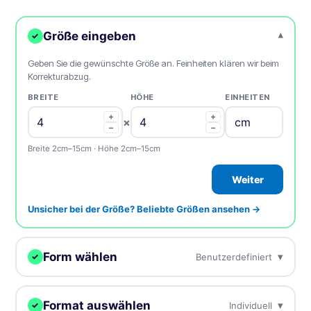
Größe eingeben
▾
✓
Geben Sie die gewünschte Größe an. Feinheiten klären wir beim
Korrekturabzug.
BREITE
HÖHE
EINHEITEN
+
+
×
−
−
Breite 2cm–15cm · Höhe 2cm–15cm
Weiter
Unsicher bei der Größe? Beliebte Größen ansehen →
Form wählen
▾
Benutzerdefiniert
✓
Wir schneiden Ihre samples in jede Form.
Format auswählen
▾
Individuell
✓