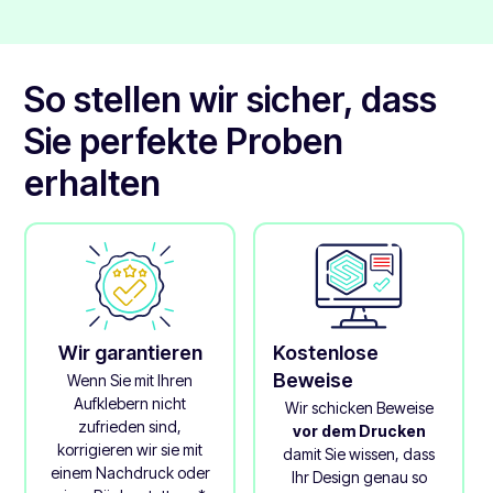
matte Oberfläche, die auf die Textur des Papiermaterials
es schwierig ist, stark gekrümmte Oberflächen zu
halten, sodass Sie 10 Stück zu einem günstigen Preis
zurückzuführen ist.
umwickeln.
erhalten
So stellen wir sicher, dass
Sie perfekte Proben
erhalten
Wir garantieren
Kostenlose
Beweise
Wenn Sie mit Ihren
Aufklebern nicht
Wir schicken Beweise
zufrieden sind,
vor dem Drucken
korrigieren wir sie mit
damit Sie wissen, dass
einem Nachdruck oder
Ihr Design genau so