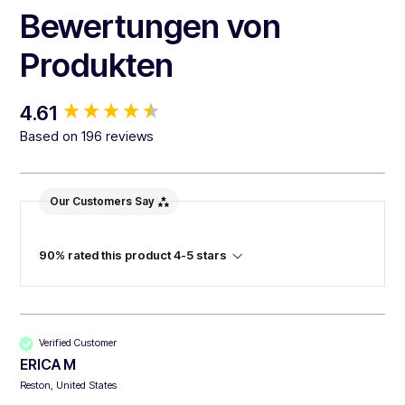
Bewertungen von
Produkten
New content loaded
4.61
Based on 196 reviews
Our Customers Say
90% rated this product 4-5 stars
Verified Customer
ERICA M
Reston, United States