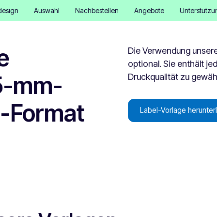
design
Auswahl
Nachbestellen
Angebote
Unterstützu
e
Die Verwendung unserer
optional. Sie enthält je
15-mm-
Druckqualität zu gewähr
4-Format
Label-Vorlage herunter