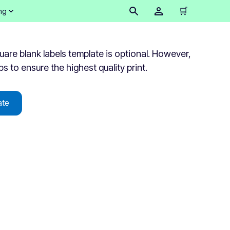
🛒
ng
re blank labels template is optional. However,
lps to ensure the highest quality print.
ate