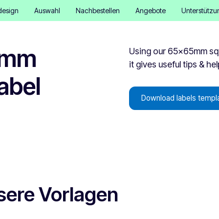
design
Auswahl
Nachbestellen
Angebote
Unterstützu
5mm
Using our 65x65mm squa
it gives useful tips & he
abel
Download labels templ
sere Vorlagen