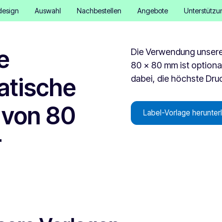
design
Auswahl
Nachbestellen
Angebote
Unterstützu
e
Die Verwendung unserer
80 x 80 mm ist optional.
atische
dabei, die höchste Druc
 von 80
Label-Vorlage herunter
r