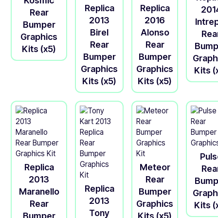
Kosmic
Replica
Replica
201
Rear
2013
2016
Intre
Bumper
Birel
Alonso
Rea
Graphics
Rear
Rear
Bump
Kits (x5)
Bumper
Bumper
Graph
Graphics
Graphics
Kits (
Kits (x5)
Kits (x5)
Puls
Replica
Meteor
Rea
2013
Rear
Bump
Replica
Maranello
Bumper
Graph
2013
Rear
Graphics
Kits (
Tony
Bumper
Kits (x5)