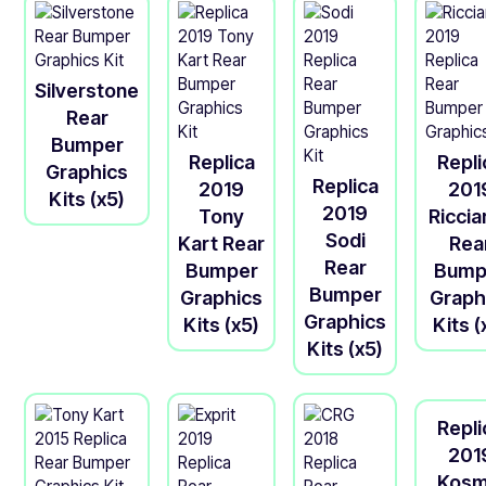
Silverstone
Rear
Bumper
Replica
Repli
Graphics
Replica
2019
201
Kits (x5)
2019
Tony
Riccia
Sodi
Kart Rear
Rea
Rear
Bumper
Bump
Bumper
Graphics
Graph
Graphics
Kits (x5)
Kits (
Kits (x5)
Repli
201
Kosm