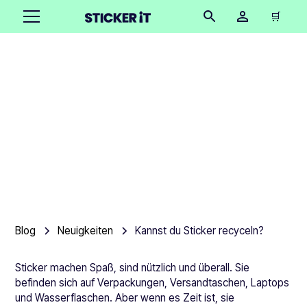
🛒
Kannst du Sticker
recyceln?
Product team
•
August 15, 2025
7 Minuten
Blog
Neuigkeiten
Kannst du Sticker recyceln?
Sticker machen Spaß, sind nützlich und überall. Sie
befinden sich auf Verpackungen, Versandtaschen, Laptops
und Wasserflaschen. Aber wenn es Zeit ist, sie